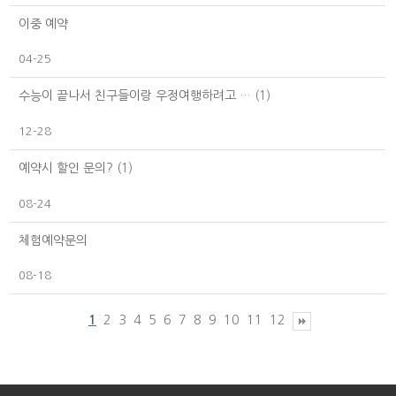
이중 예약
04-25
수능이 끝나서 친구들이랑 우정여행하려고 …
(1)
12-28
예약시 할인 문의?
(1)
08-24
체험예약문의
08-18
1
2
3
4
5
6
7
8
9
10
11
12