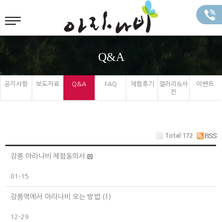
Q&A
공지사항
보도자료
Q&A
FAQ
체험후기
갤러리&사
이벤트
진
Total 172
강릉 아라나비 체험동의서
01-15
강릉역에서 아라나비 오는 방법
(1)
12-29