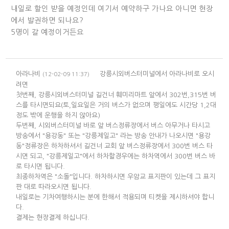
내일로 할인 받을 예정인데 여기서 예약하구 가나요 아니면 현장
에서 발권하면 되나요?
5명이 갈 예정이거든요
아라나비
강릉시외버스터미널에서 아라나비로 오시
(12-02-09 11:37)
려면
첫번째, 강릉시외버스터미널 길건너 훼미리마트 앞에서 302번,315번 버
스를 타시면되요(토,일요일은 거의 버스가 없으며 평일에도 시간당 1,2대
정도 밖에 운행을 하지 않아요)
두번째, 시외버스터미널 바로 앞 버스정류장에서 버스 아무거나 타시고
방송에서 "용강동" 또는 "강릉제일고" 라는 방송 안내가 나오시면 "용강
동"정류장은 하차하셔서 길건너 교회 앞 버스정류장에서 300번 버스 타
시면 되고, "강릉제일고"에서 하차할경우에는 하차역에서 300번 버스 바
로 타시면 됩니다.
최종하차역은 "소돌"입니다. 하차하시면 우암교 표지판이 있는데 그 표지
판 대로 따라오시면 됩니다.
내일로는 기차여행하시는 분에 한해서 적용되며 티켓을 제시하셔야 합니
다.
결제는 현장결제 하십니다.