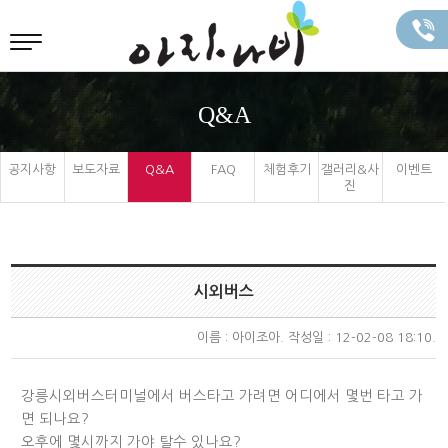
Q&A
공지사항
보도자료
Q&A
FAQ
체험후기
갤러리&사
이벤트
진
시외버스
이름 :
아이조아
. 작성일 : 12-02-08 18:10.
강릉시외버스터미널에서 버스타고 가려면 어디에서 몇번 타고 가
면 되나요?
오후에 몇시까지 가야 탈수 있나요?