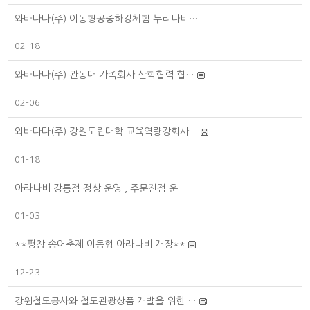
와바다다(주) 이동형공중하강체험 누리나비…
02-18
와바다다(주) 관동대 가족회사 산학협력 협…
02-06
와바다다(주) 강원도립대학 교육역량강화사…
01-18
아라나비 강릉점 정상 운영 , 주문진점 운…
01-03
**평창 송어축제 이동형 아라나비 개장**
12-23
강원철도공사와 철도관광상품 개발을 위한 …