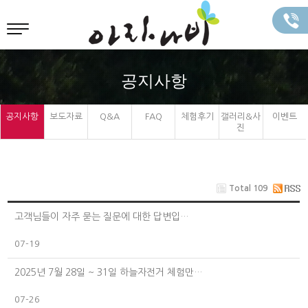
공지사항
공지사항
보도자료
Q&A
FAQ
체험후기
갤러리&사
이벤트
진
Total 109
고객님들이 자주 묻는 질문에 대한 답변입…
07-19
2025년 7월 28일 ~ 31일 하늘자전거 체험만…
07-26