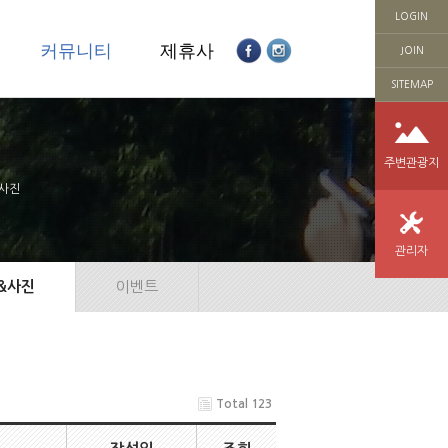
LOGIN
의
커뮤니티
제휴사
JOIN
SITEMAP
주변관광지
사진
관리자
&사진
이벤트
Total 123