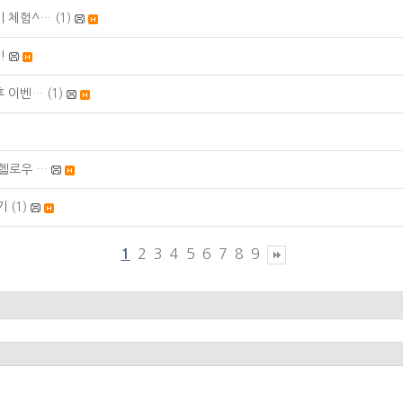
비 체험^…
(1)
!
후 이벤…
(1)
헬로우 …
기
(1)
2
3
4
5
6
7
8
9
1