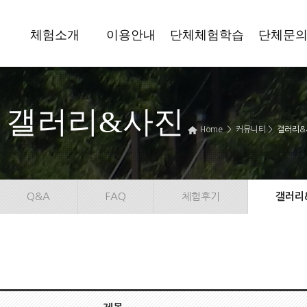
체험소개
이용안내
단체체험학습
단체문
갤러리&사진
Home > 커뮤니티 >
갤러리&
Q&A
FAQ
체험후기
갤러리