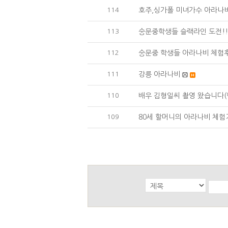
114
호주,싱가폴 미녀가수 아라나
113
숭문중학생들 슬랙라인 도전!!
112
숭문중 학생들 아라나비 체험
111
강릉 아라나비
110
배우 김형일씨 촬영 왔습니다(
109
80세 할머니의 아라나비 체험