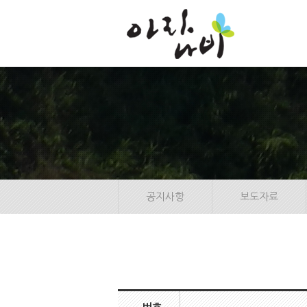
본
문
바
로
가
기
공지사항
보도자료