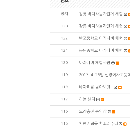
번호
공지
강릉 바다하늘자전거 체험
123
강릉 바다하늘자전거 체험
122
반포중학교 아라나비 체험
121
봉원중학교 아라나비 체험
120
아라나비 체험사진
119
2017. 4. 26일 신정여자고
118
바다위를 날아보잣~
117
하늘 날다
116
오감충전 동영상
115
천연기념물 흰꼬리수리