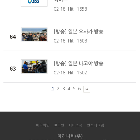
02-18. Hit : 1658
[방송] 일본 오사카 방송
64
02-18. Hit : 1608
[방송] 일본 나고야 방송
63
02-18. Hit : 1502
1
2
3
4
5
6
예약확인
로그인
페이스북
인스타그램
아라나비(주)