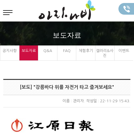
보도자료
공지사항
보도자료
Q&A
FAQ
체험후기
갤러리&사
이벤트
진
[보도] "강릉바다 위를 자전거 타고 즐겨보세요"
이름 :
관리자
. 작성일 : 22-11-29 15:43.