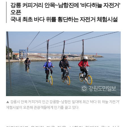
강릉 커피거리 안목~남항진에 '바다하늘 자전거'
오픈
국내 최초 바다 위를 횡단하는 자전거 체험시설
▲ 강릉시 안목 커피거리 인근 강릉항~남항진 일대에 최근 ‘바다 위 하늘 자전거’
체험시설이 오픈해 관광객들에게 인기를 끌고 있다.