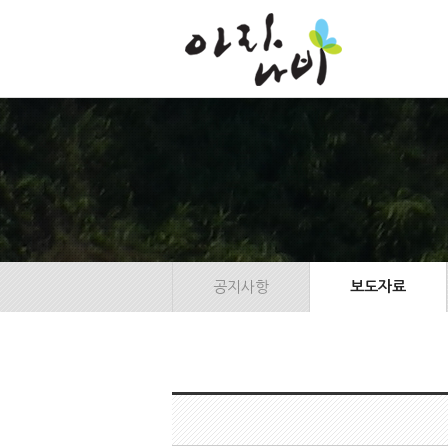
본
문
바
로
가
기
공지사항
보도자료