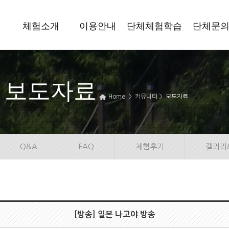
체험소개
이용안내
단체체험학습
단체문
보도자료
Home > 커뮤니티 >
보도자료
Q&A
FAQ
체험후기
갤러리
[방송] 일본 나고야 방송