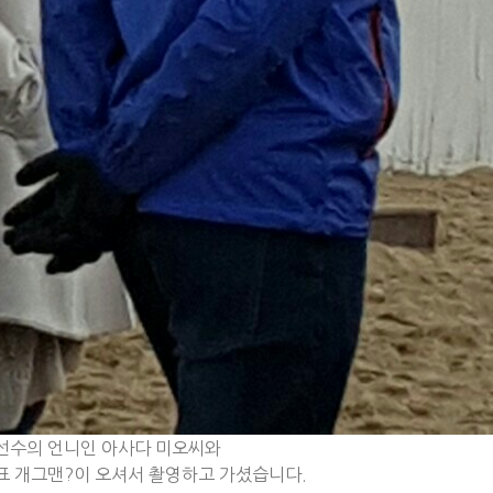
선수의 언니인 아사다 미오씨와
표 개그맨?이 오셔서 촬영하고 가셨습니다.