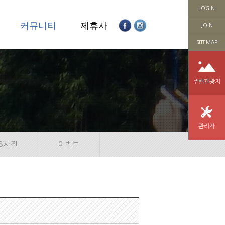
LOGIN
의
커뮤니티
제휴사
JOIN
SITEMAP
주변관광지
관리자
&사진
이벤트